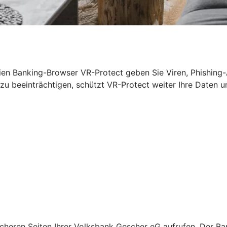
eien Banking-Browser VR-Protect geben Sie Viren, Phishin
beeinträchtigen, schützt VR-Protect weiter Ihre Daten un
cheren Seiten Ihrer Volksbank Gescher eG aufrufen. Der B