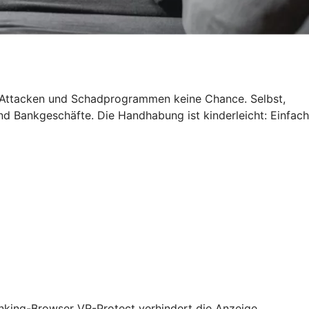
g-Attacken und Schadprogrammen keine Chance. Selbst,
d Bankgeschäfte. Die Handhabung ist kinderleicht: Einfach
anking-Browser VR-Protect verhindert die Anzeige