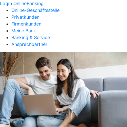
Login OnlineBanking
Online-Geschäftsstelle
Privatkunden
Firmenkunden
Meine Bank
Banking & Service
Ansprechpartner