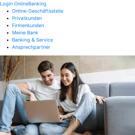
Login OnlineBanking
Online-Geschäftsstelle
Privatkunden
Firmenkunden
Meine Bank
Banking & Service
Ansprechpartner